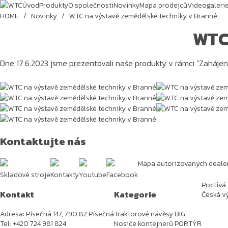
Úvod
Produkty
O společnosti
Novinky
Mapa prodejců
Videogaleri
HOME
/
Novinky
/
WTC na výstavě zemědělské techniky v Branné
WTC
Dne 17.6.2023 jsme prezentovali naše produkty v rámci "Zahájen
Kontaktujte nás
Mapa autorizovaných deale
Skladové stroje
Kontakty
Youtube
Facebook
Poctivá
Kontakt
Kategorie
Česká vý
Adresa: Písečná 147, 790 82 Písečná
Traktorové návěsy BIG
Tel: +420 724 981 824
Nosiče kontejnerů PORTÝR