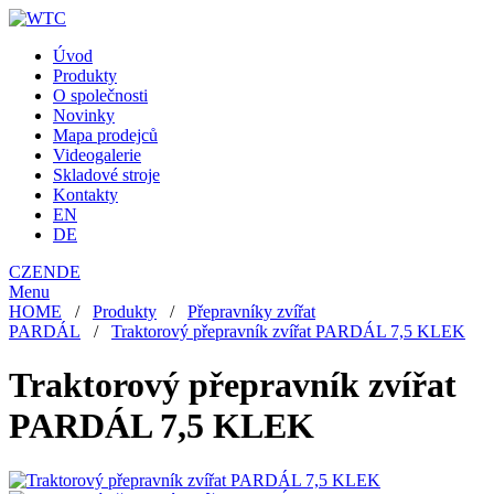
Úvod
Produkty
O společnosti
Novinky
Mapa prodejců
Videogalerie
Skladové stroje
Kontakty
EN
DE
CZ
EN
DE
Menu
HOME
/
Produkty
/
Přepravníky zvířat
PARDÁL
/
Traktorový přepravník zvířat PARDÁL 7,5 KLEK
Traktorový přepravník zvířat
PARDÁL 7,5 KLEK