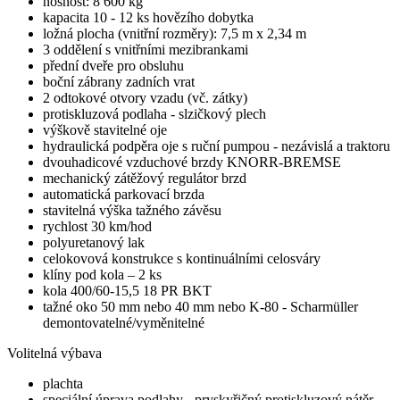
nosnost: 8 600 kg
kapacita 10 - 12 ks hovězího dobytka
ložná plocha (vnitřní rozměry): 7,5 m x 2,34 m
3 oddělení s vnitřními mezibrankami
přední dveře pro obsluhu
boční zábrany zadních vrat
2 odtokové otvory vzadu (vč. zátky)
protiskluzová podlaha - slzičkový plech
výškově stavitelné oje
hydraulická podpěra oje s ruční pumpou - nezávislá a traktoru
dvouhadicové vzduchové brzdy KNORR-BREMSE
mechanický zátěžový regulátor brzd
automatická parkovací brzda
stavitelná výška tažného závěsu
rychlost 30 km/hod
polyuretanový lak
celokovová konstrukce s kontinuálními celosváry
klíny pod kola – 2 ks
kola 400/60-15,5 18 PR BKT
tažné oko 50 mm nebo 40 mm nebo K-80 - Scharmüller
demontovatelné/vyměnitelné
Volitelná výbava
plachta
speciální úprava podlahy - pryskyřičný protiskluzový nátěr