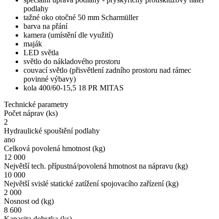
podlahy
tažné oko otočné 50 mm Scharmüller
barva na přání
kamera (umístění dle využití)
maják
LED světla
světlo do nákladového prostoru
couvací světlo (přisvětlení zadního prostoru nad rámec
povinné výbavy)
kola 400/60-15,5 18 PR MITAS
Technické parametry
Počet náprav (ks)
2
Hydraulické spouštění podlahy
ano
Celková povolená hmotnost (kg)
12 000
Největší tech. přípustná/povolená hmotnost na nápravu (kg)
10 000
Největší svislé statické zatížení spojovacího zařízení (kg)
2 000
Nosnost od (kg)
8 600
Kapacita dobytka (ks)