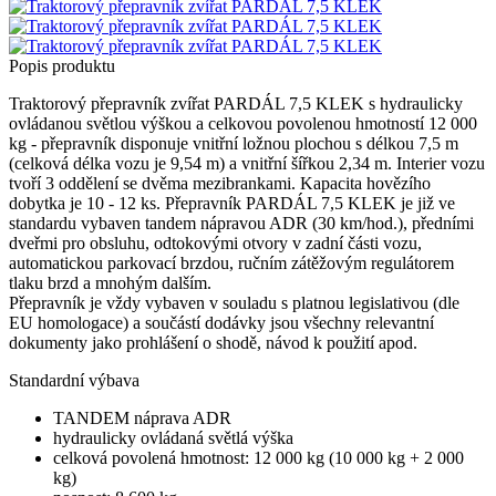
Popis produktu
Traktorový přepravník zvířat PARDÁL 7,5 KLEK s hydraulicky
ovládanou světlou výškou a celkovou povolenou hmotností 12 000
kg - přepravník disponuje vnitřní ložnou plochou s délkou 7,5 m
(celková délka vozu je 9,54 m) a vnitřní šířkou 2,34 m. Interier vozu
tvoří 3 oddělení se dvěma mezibrankami. Kapacita hovězího
dobytka je 10 - 12 ks. Přepravník PARDÁL 7,5 KLEK je již ve
standardu vybaven tandem nápravou ADR (30 km/hod.), předními
dveřmi pro obsluhu, odtokovými otvory v zadní části vozu,
automatickou parkovací brzdou, ručním zátěžovým regulátorem
tlaku brzd a mnohým dalším.
Přepravník je vždy vybaven v souladu s platnou legislativou (dle
EU homologace) a součástí dodávky jsou všechny relevantní
dokumenty jako prohlášení o shodě, návod k použití apod.
Standardní výbava
TANDEM náprava ADR
hydraulicky ovládaná světlá výška
celková povolená hmotnost: 12 000 kg (10 000 kg + 2 000
kg)