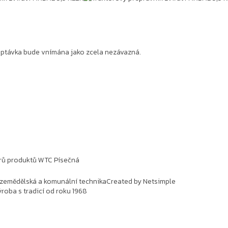
poptávka bude vnímána jako zcela nezávazná.
rů produktů WTC Písečná
 zemědělská a komunální technika
Created by Netsimple
roba s tradicí od roku 1968