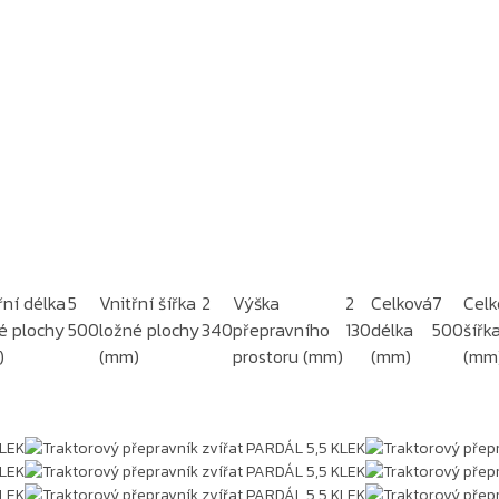
řní délka
5
Vnitřní šířka
2
Výška
2
Celková
7
Celk
é plochy
500
ložné plochy
340
přepravního
130
délka
500
šířk
)
(mm)
prostoru (mm)
(mm)
(mm