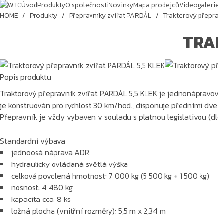
Úvod
Produkty
O společnosti
Novinky
Mapa prodejců
Videogaleri
HOME
/
Produkty
/
Přepravníky zvířat PARDÁL
/
Traktorový přepra
TRA
Popis produktu
Traktorový přepravník zvířat PARDÁL 5,5 KLEK je jednonápravový
je konstruován pro rychlost 30 km/hod., disponuje předními d
Přepravník je vždy vybaven v souladu s platnou legislativou (
Standardní výbava
jednoosá náprava ADR
hydraulicky ovládaná světlá výška
celková povolená hmotnost: 7 000 kg (5 500 kg + 1 500 kg)
nosnost: 4 480 kg
kapacita cca: 8 ks
ložná plocha (vnitřní rozměry): 5,5 m x 2,34 m