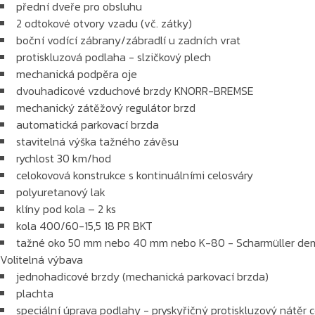
přední dveře pro obsluhu
2 odtokové otvory vzadu (vč. zátky)
boční vodící zábrany/zábradlí u zadních vrat
protiskluzová podlaha - slzičkový plech
mechanická podpěra oje
dvouhadicové vzduchové brzdy KNORR-BREMSE
mechanický zátěžový regulátor brzd
automatická parkovací brzda
stavitelná výška tažného závěsu
rychlost 30 km/hod
celokovová konstrukce s kontinuálními celosváry
polyuretanový lak
klíny pod kola – 2 ks
kola 400/60-15,5 18 PR BKT
tažné oko 50 mm nebo 40 mm nebo K-80 - Scharmüller de
Volitelná výbava
jednohadicové brzdy (mechanická parkovací brzda)
plachta
speciální úprava podlahy - pryskyřičný protiskluzový nátěr 