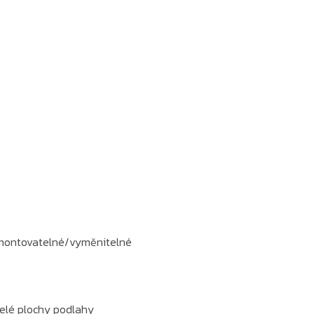
montovatelné/vyměnitelné
celé plochy podlahy