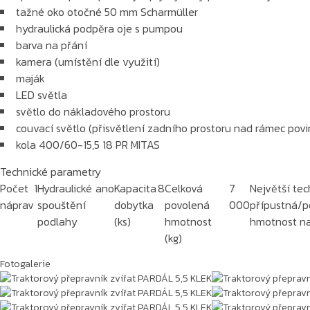
tažné oko otočné 50 mm Scharmüller
hydraulická podpěra oje s pumpou
barva na přání
kamera (umístění dle využití)
maják
LED světla
světlo do nákladového prostoru
couvací světlo (přisvětlení zadního prostoru nad rámec pov
kola 400/60-15,5 18 PR MITAS
Technické parametry
Počet
1
Hydraulické
ano
Kapacita
8
Celková
7
Největší tec
náprav
spouštění
dobytka
povolená
000
přípustná/p
podlahy
(ks)
hmotnost
hmotnost na
(kg)
Fotogalerie