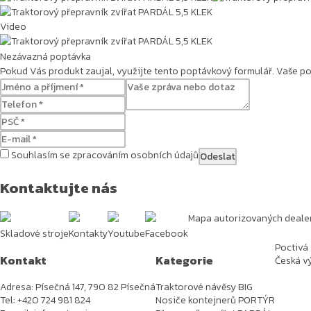
Video
Traktorový přepravník zvířat PARDÁL 5,5 KLEK
Nezávazná poptávka
Pokud Vás produkt zaujal, využijte tento poptávkový formulář. Vaše 
Souhlasím se zpracováním osobních údajů
Kontaktujte nás
Mapa autorizovaných deale
Skladové stroje
Kontakty
Youtube
Facebook
Poctivá
Kontakt
Kategorie
Česká vý
Adresa: Písečná 147, 790 82 Písečná
Traktorové návěsy BIG
Tel: +420 724 981 824
Nosiče kontejnerů PORTÝR