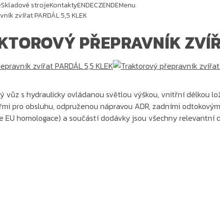
e
Skladové stroje
Kontakty
EN
DE
CZ
EN
DE
Menu
vník zvířat PARDÁL 5,5 KLEK
KTOROVÝ PŘEPRAVNÍK ZVÍŘ
 vůz s hydraulicky ovládanou světlou výškou, vnitřní délkou lo
veřmi pro obsluhu, odpruženou nápravou ADR, zadními odtokovým
dle EU homologace) a součástí dodávky jsou všechny relevantní 