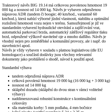
Traktorový návěs BIG 19.14 má celkovou povolenou hmotnost 19
000 kg a nosnost od 14 000 kg. Návěs je vybaven odpruženou
nápravou ADR (tandem či boogie; 40 km/hod., variantně 60
km/hod.), která nabízí výborné jízdní vlastnosti, stabilitu a optimální
rozložení hmotnosti vozu nejen v terénu. Samozřejmostí je již ve
standardním vybavení hydraulické otevírání a zajišťování vrat,
automatická parkovací brzda, automatický zátěžový regulátor tlaku
brzd, odpružené výškově stavitelné oje a mnoho dalšího. Návěs je
vhodný nejen pro zemědělské a komunální provozy, ale i např. do
stavebnictví apod.
Návěs je vždy vybaven v souladu s platnou legislativou (dle EU
homologace) a součástí dodávky jsou všechny relevantní
dokumenty jako prohlášení o shodě, návod k použití apod.
Standardní výbava
tandem odpružená náprava ADR
celková povolená hmotnost 19 000 kg (16 000 kg + 3 000 kg)
nosnost od 14 000 kg
sklápění dozadu (sklápění do dvou stran v rámci volitelné
výbavy)
naddimenzovaná robustní konstrukce s kontinuálními
celosváry
síla materiálu korby: 5 mm podlaha, 4 mm bočnice