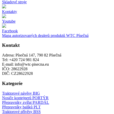
Skladové stroje
Kontakty
Youtube
Facebook
Mapa autorizovaných dealerů produktů WTC Písečná
Kontakt
Adresa: Písečná 147, 790 82 Písečná
Tel: +420 724 981 824
E-mail: info@wtc-pisecna.eu
IČO: 28622928
DIČ: CZ28622928
Kategorie
Traktorové návěsy BIG
Nosiče kontejnerů PORTÝR
Přepravníky zvířat PARDÁL
Přepravníky balíků PLT
Traktorové přívěsy BSS