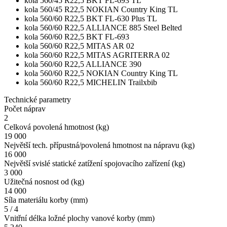
kola 560/45 R22,5 BKT FL-693 TL
kola 560/45 R22,5 NOKIAN Country King TL
kola 560/60 R22,5 BKT FL-630 Plus TL
kola 560/60 R22,5 ALLIANCE 885 Steel Belted
kola 560/60 R22,5 BKT FL-693
kola 560/60 R22,5 MITAS AR 02
kola 560/60 R22,5 MITAS AGRITERRA 02
kola 560/60 R22,5 ALLIANCE 390
kola 560/60 R22,5 NOKIAN Country King TL
kola 560/60 R22,5 MICHELIN Trailxbib
Technické parametry
Počet náprav
2
Celková povolená hmotnost (kg)
19 000
Největší tech. přípustná/povolená hmotnost na nápravu (kg)
16 000
Největší svislé statické zatížení spojovacího zařízení (kg)
3 000
Užitečná nosnost od (kg)
14 000
Síla materiálu korby (mm)
5 / 4
Vnitřní délka ložné plochy vanové korby (mm)