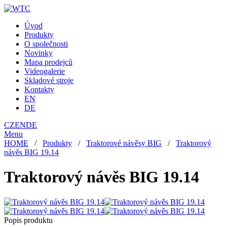
Úvod
Produkty
O společnosti
Novinky
Mapa prodejců
Videogalerie
Skladové stroje
Kontakty
EN
DE
CZ
EN
DE
Menu
HOME
/
Produkty
/
Traktorové návěsy BIG
/
Traktorový
návěs BIG 19.14
Traktorový návěs BIG 19.14
Popis produktu