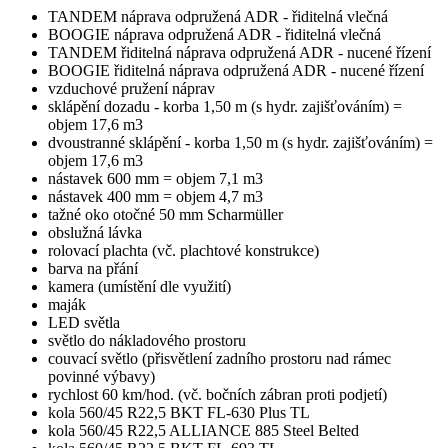
TANDEM náprava odpružená ADR - řiditelná vlečná
BOOGIE náprava odpružená ADR - řiditelná vlečná
TANDEM řiditelná náprava odpružená ADR - nucené řízení
BOOGIE řiditelná náprava odpružená ADR - nucené řízení
vzduchové pružení náprav
sklápění dozadu - korba 1,50 m (s hydr. zajišťováním) =
objem 17,6 m3
dvoustranné sklápění - korba 1,50 m (s hydr. zajišťováním) =
objem 17,6 m3
nástavek 600 mm = objem 7,1 m3
nástavek 400 mm = objem 4,7 m3
tažné oko otočné 50 mm Scharmüller
obslužná lávka
rolovací plachta (vč. plachtové konstrukce)
barva na přání
kamera (umístění dle využití)
maják
LED světla
světlo do nákladového prostoru
couvací světlo (přisvětlení zadního prostoru nad rámec
povinné výbavy)
rychlost 60 km/hod. (vč. bočních zábran proti podjetí)
kola 560/45 R22,5 BKT FL-630 Plus TL
kola 560/45 R22,5 ALLIANCE 885 Steel Belted