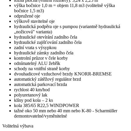
ložná plocha (vnitřní rozměry): 5,24 x 2,25 m
výška bočnice 1,0 m = objem 11,8 m3 (volitelně výška
bočnice 1,5 m3)
odpružené oje
výškově stavitelné oje
hydraulická podpěra oje s pumpou (variantně hydraulická
„nožicová" varianta)
hydraulické otevírání zadního čela
hydraulické zajišťování zadního čela
zadní vrata s výsypkou
hydraulické zámky zadního čela
kontrolní průzor v čele korby
odnímatelný ALU žebřík
schody na vnitřní straně korby
dvouhadicové vzduchové brzdy KNORR-BREMSE
automatický zátěžový regulátor brzd
automatická parkovací brzda
rychlost 40 km/hod
polyuretanový lak
klíny pod kola – 2 ks
kola 385/65 R22,5 WINDPOWER
tažné oko 50 mm nebo 40 mm nebo K-80 - Scharmüller
demontovatelné/vyměnitelné
Volitelná výbava